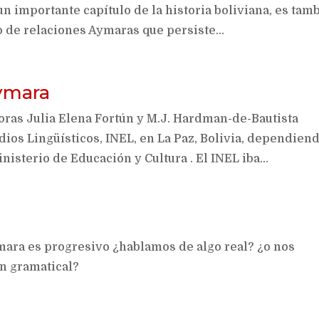
n importante capítulo de la historia boliviana, es tam
o de relaciones Aymaras que persiste...
aymara
toras Julia Elena Fortún y M.J. Hardman-de-Bautista
dios Lingüísticos, INEL, en La Paz, Bolivia, dependien
isterio de Educación y Cultura . El INEL iba...
ara es progresivo ¿hablamos de algo real? ¿o nos
n gramatical?