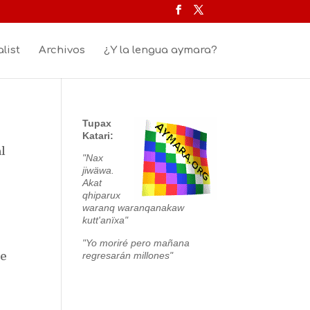
list
Archivos
¿Y la lengua aymara?
Tupax
Katari:
al
"Nax
jiwäwa.
Akat
qhiparux
waranq waranqanakaw
kutt'anïxa"
"Yo moriré pero mañana
regresarán millones"
de