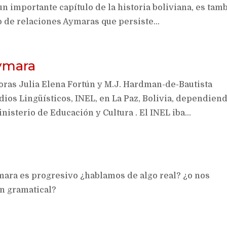
n importante capítulo de la historia boliviana, es tam
o de relaciones Aymaras que persiste...
aymara
toras Julia Elena Fortún y M.J. Hardman-de-Bautista
dios Lingüísticos, INEL, en La Paz, Bolivia, dependien
isterio de Educación y Cultura . El INEL iba...
ara es progresivo ¿hablamos de algo real? ¿o nos
n gramatical?