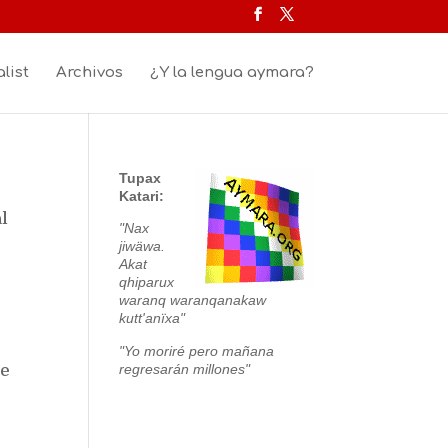
list
Archivos
¿Y la lengua aymara?
Tupax
Katari:
al
"Nax
jiwäwa.
Akat
qhiparux
waranq waranqanakaw
kutt'anïxa"
"Yo moriré pero mañana
regresarán millones"
de