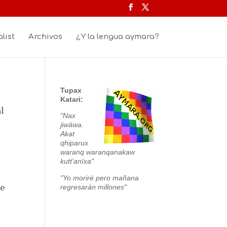
list
Archivos
¿Y la lengua aymara?
Tupax
Katari:
al
"Nax
jiwäwa.
Akat
qhiparux
waranq waranqanakaw
kutt'anïxa"
"Yo moriré pero mañana
regresarán millones"
de