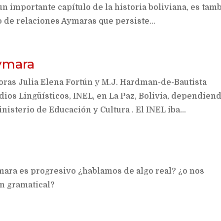
n importante capítulo de la historia boliviana, es tam
o de relaciones Aymaras que persiste...
aymara
toras Julia Elena Fortún y M.J. Hardman-de-Bautista
dios Lingüísticos, INEL, en La Paz, Bolivia, dependien
isterio de Educación y Cultura . El INEL iba...
ara es progresivo ¿hablamos de algo real? ¿o nos
n gramatical?