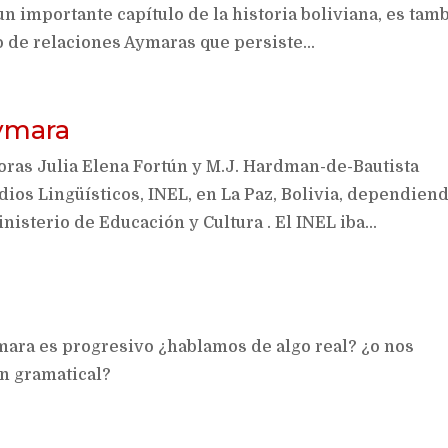
n importante capítulo de la historia boliviana, es tam
o de relaciones Aymaras que persiste...
aymara
toras Julia Elena Fortún y M.J. Hardman-de-Bautista
dios Lingüísticos, INEL, en La Paz, Bolivia, dependien
isterio de Educación y Cultura . El INEL iba...
ara es progresivo ¿hablamos de algo real? ¿o nos
n gramatical?