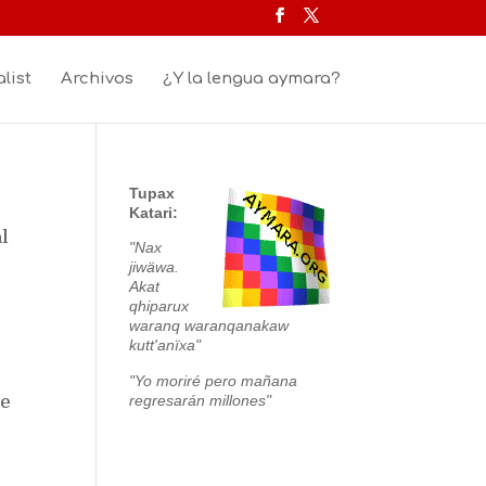
list
Archivos
¿Y la lengua aymara?
Tupax
Katari:
al
"Nax
jiwäwa.
Akat
qhiparux
waranq waranqanakaw
kutt'anïxa"
"Yo moriré pero mañana
regresarán millones"
de