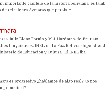
n importante capítulo de la historia boliviana, es tam
o de relaciones Aymaras que persiste...
aymara
toras Julia Elena Fortún y M.J. Hardman-de-Bautista
dios Lingüísticos, INEL, en La Paz, Bolivia, dependien
isterio de Educación y Cultura . El INEL iba...
ara es progresivo ¿hablamos de algo real? ¿o nos
n gramatical?