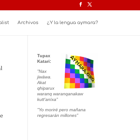
list
Archivos
¿Y la lengua aymara?
Tupax
Katari:
al
"Nax
jiwäwa.
Akat
qhiparux
waranq waranqanakaw
kutt'anïxa"
"Yo moriré pero mañana
regresarán millones"
de