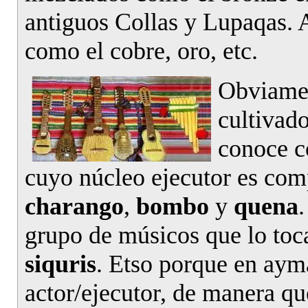
antiguos Collas y Lupaqas. A
como el cobre, oro, etc.
Obviamen
cultivad
conoce 
cuyo núcleo ejecutor es com
charango
,
bombo
y
quena
.
grupo de músicos que lo toc
siquris
. Etso porque en ay
actor/ejecutor, de manera que