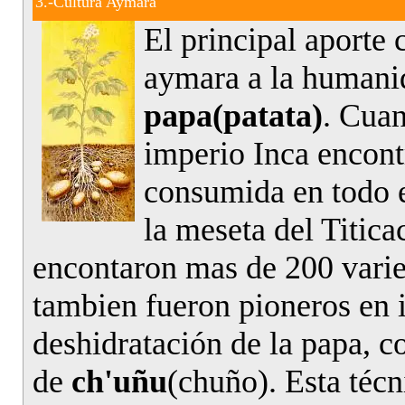
3.-Cultura Aymara
El principal aporte c
aymara a la humanid
papa(patata)
. Cuan
imperio Inca encont
consumida en todo el
la meseta del Titic
encontaron mas de 200 vari
tambien fueron pioneros en i
deshidratación de la papa, c
de
ch'uñu
(chuño). Esta técni