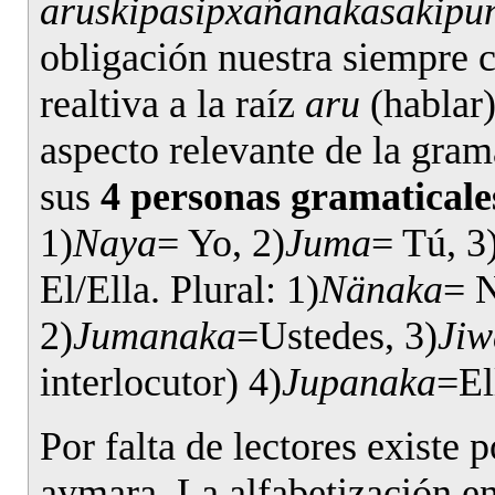
aruskipasipxañanakasakipu
obligación nuestra siempre 
realtiva a la raíz
aru
(hablar)
aspecto relevante de la gra
sus
4 personas gramaticale
1)
Naya
= Yo, 2)
Juma
= Tú, 3
El/Ella. Plural: 1)
Nänaka
= N
2)
Jumanaka
=Ustedes, 3)
Jiw
interlocutor) 4)
Jupanaka
=El
Por falta de lectores existe 
aymara. La alfabetización en