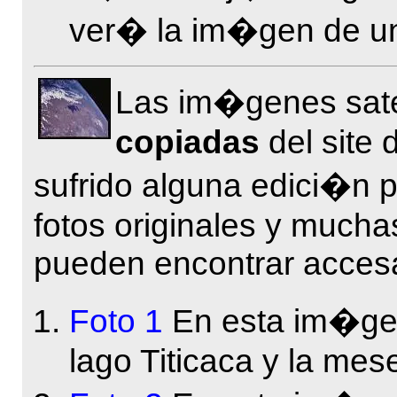
ver� la im�gen de un 
Las im�genes satel
copiadas
del site 
sufrido alguna edici�n 
fotos originales y mucha
pueden encontrar acces
Foto 1
En esta im�gen 
lago Titicaca y la mese