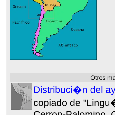
Otros m
Distribuci�n del a
copiado de "Lingu�
Cerron-Palomino,