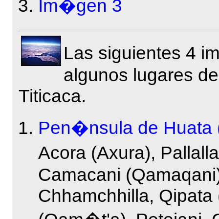
Im�gen 3
Las siguientes 4 
algunos lugares del
Titicaca.
Pen�nsula de Huata 
Acora (Axura), Pallall
Camacani (Qamaqani),
Chhamchhilla, Qipata