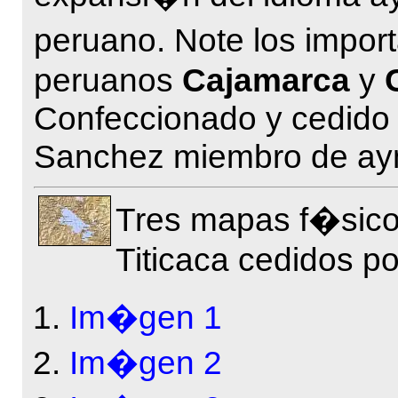
peruano. Note los impor
peruanos
Cajamarca
y
Confeccionado y cedido 
Sanchez miembro de aym
Tres mapas f�sico
Titicaca cedidos p
Im�gen 1
Im�gen 2