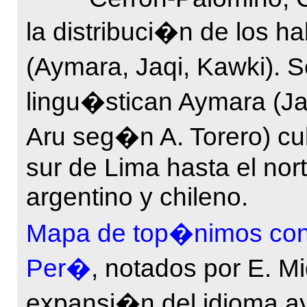
la distribuci�n de los h
(Aymara, Jaqi, Kawki). 
lingu�stican Aymara (
Aru seg�n A. Torero) cu
sur de Lima hasta el nort
argentino y chileno.
Mapa de top�nimos con
Per�
, notados por E. M
expansi�n del idioma ay