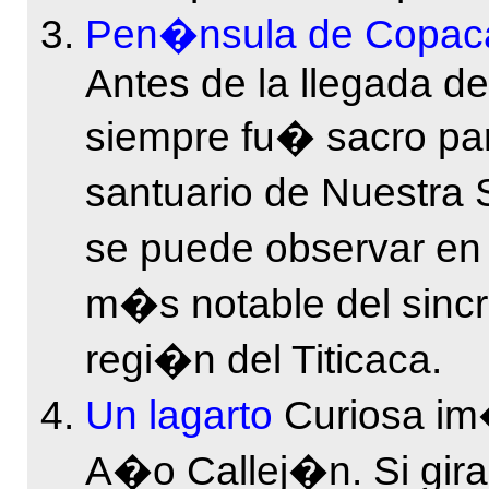
Pen�nsula de Copac
Antes de la llegada del
siempre fu� sacro par
santuario de Nuestr
se puede observar en 
m�s notable del sincre
regi�n del Titicaca.
Un lagarto
Curiosa i
A�o Callej�n. Si gir