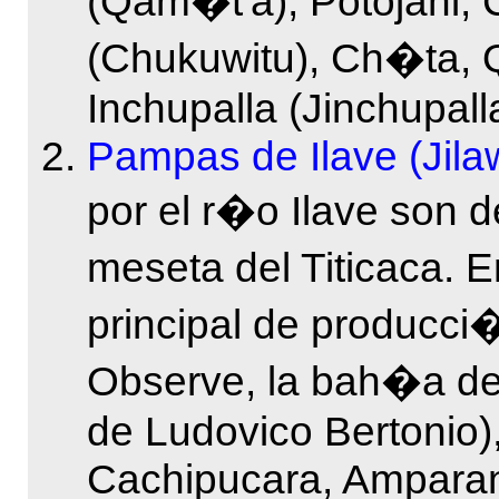
(Qam�t'a), Potojani, 
(Chukuwitu), Ch�ta, 
Inchupalla (Jinchupalla
Pampas de Ilave (Jila
por el r�o Ilave son d
meseta del Titicaca. E
principal de producci
Observe, la bah�a de J
de Ludovico Bertonio),
Cachipucara, Amparan