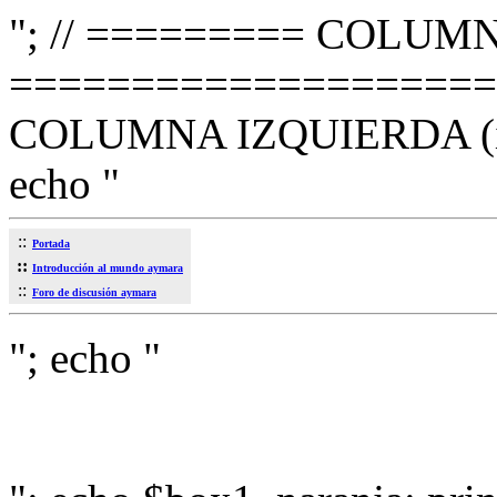
"; // ========= COLUMNA
=====================
COLUMNA IZQUIERDA (i
echo "
::
Portada
::
Introducción al mundo aymara
::
Foro de discusión aymara
"; echo "