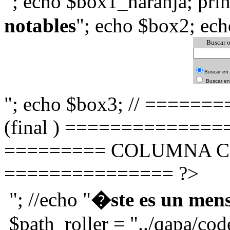
"; echo $box1_naranja; prin
notables
"; echo $box2; ech
Buscar o
Buscar en
Buscar en
"; echo $box3; // ====
(final ) ===============
========= COLUMNA CE
=============== ?>
"; //echo "
�ste es un mens
$path_roller = "../qapa/cod