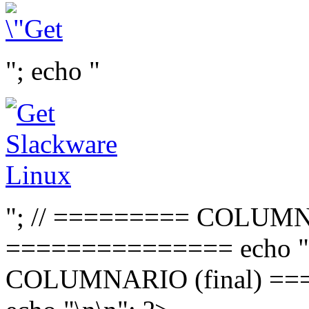
"; echo "
"; // ========= COLUMN
=============== echo "
COLUMNARIO (final) =