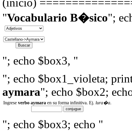
(inicio) =============== 
"
Vocabulario B�sico
"; ec
"; echo $box3, "
"; echo $box1_violeta; print
aymara
"; echo $box2; echo
Ingrese
verbo aymara
en su forma infinitiva. Ej.
lura�a
.
"; echo $box3; echo "