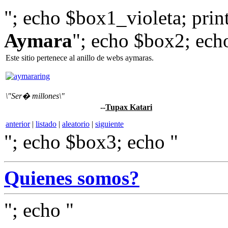
"; echo $box1_violeta; print
Aymara
"; echo $box2; ech
Este sitio pertenece al anillo de webs aymaras.
\"Ser� millones\"
--
Tupax Katari
anterior
|
listado
|
aleatorio
|
siguiente
"; echo $box3; echo "
Quienes somos?
"; echo "