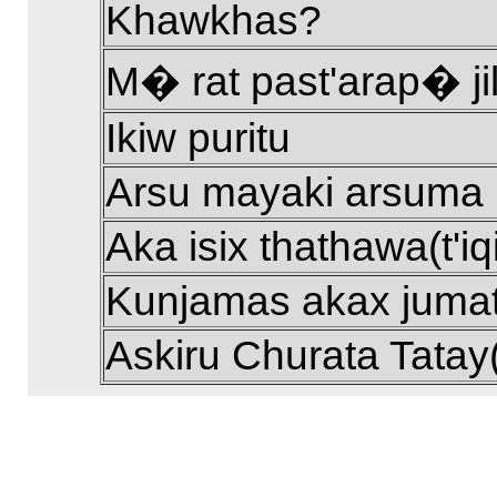
Khawkhas?
M� rat past'arap� ji
Ikiw puritu
Arsu mayaki arsuma
Aka isix thathawa(t'iq
Kunjamas akax juma
Askiru Churata Tata