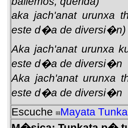
bailemos, querida)
aka jach'anat urunxa t
este d�a de diversi�n)
Aka jach'anat urunxa k
este d�a de diversi�n
Aka jach'anat urunxa t
este d�a de diversi�n
Escuche
Mayata Tunka
M�sica: Tunkata p� tun