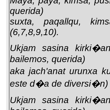
Maya, paya, kimsa, pusi, 
querida)
suxta, paqallqu, kims
(6,7,8,9,10).
Ukjam sasina kirki�ani
bailemos, querida)
aka jach'anat urunxa k
este d�a de diversi�n)
Ukjam sasina kirki�ani