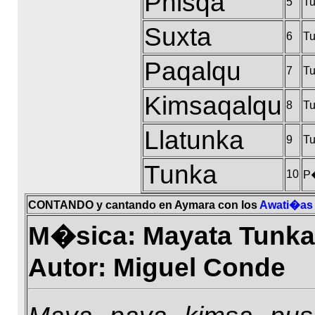
Phisqa
5
Tu
Suxta
6
Tu
Paqalqu
7
Tu
Kimsaqalqu
8
Tu
Llatunka
9
Tu
Tunka
10
P
CONTANDO y cantando en Aymara con los
Awati�as
M�sica: Mayata Tunkaru
Autor: Miguel Conde