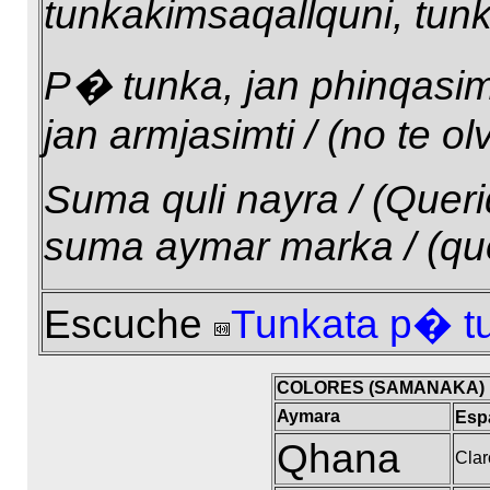
tunkakimsaqallquni, tunk
P� tunka, jan phinqasimt
jan armjasimti / (no te ol
Suma quli nayra / (Querid
suma aymar marka / (qu
Escuche
Tunkata p� t
COLORES (SAMANAKA)
Aymara
Esp
Qhana
Clar