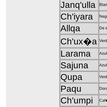
Janq'ulla
Bla
Ch'iyara
Neg
Allqa
De d
Ch'ux�a
Ver
Larama
Azul
Sajuna
Azul
Qupa
Ver
Paqu
Dor
Ch'umpi
Caf