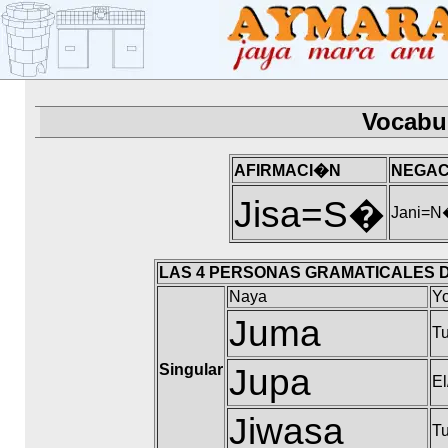
Vocabul
AFIRMACI�N
NEGAC
Jisa=S�
Jani=N
LAS 4 PERSONAS GRAMATICALES 
Naya
Y
Juma
T
Singular
Jupa
El
Jiwasa
Tu