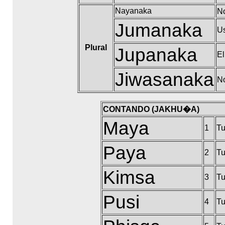
Nayanaka
No
Jumanaka
U
Plural
Jupanaka
El
Jiwasanaka
No
CONTANDO (JAKHU�A)
Maya
1
Tu
Paya
2
Tu
Kimsa
3
Tu
Pusi
4
Tu