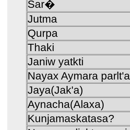
Sar�
Jutma
Qurpa
Thaki
Janiw yatkti
Nayax Aymara parlt'
Jaya(Jak'a)
Aynacha(Alaxa)
Kunjamaskatasa?