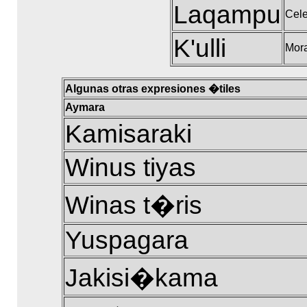
Laqampu
Cele
K'ulli
Mor
Algunas otras expresiones �tiles
Aymara
Kamisaraki
Winus tiyas
Winas t�ris
Yuspagara
Jakisi�kama