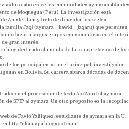
llevando a cabo entre las comunidades aymarahablante
ento de Moquegua (Perú). La investigación está
 de Amsterdam y trata de dilucidar las reglas
a familia Jaqi (aymara + kawki + jaqaru) que permiten 
 dando lugar a largos grupos consonanticos en el inter
o de gran interés.
es un blog dedicado al mundo de la interpretación de fo
o.
uno de los principales, si no el principal, investigador
iígenas en Bolivia. Su carrera abarca décadas de docen
 traducen el procesador de texto AbiWord al aymara.
n de SPIP al aymara. Un otro propósito es la recopila
 web de Favio Yañiquez, estudiante de aymara en la U.
 en http://chamapa.blogspot.com/ .