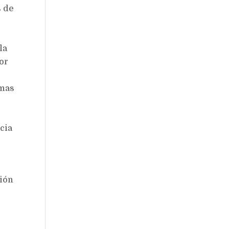
s de
la
ior
rmas
cia
ción