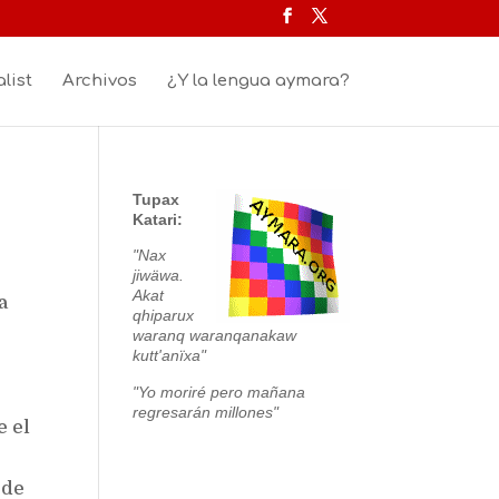
list
Archivos
¿Y la lengua aymara?
Tupax
Katari:
"Nax
jiwäwa.
Akat
a
qhiparux
waranq waranqanakaw
kutt'anïxa"
"Yo moriré pero mañana
regresarán millones"
e el
 de