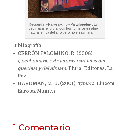
Recuerda: «Pä wila», no «Pä wila
naka
«. Es
decir, usar el plural con los números es algo
natural en castellano pero no en aymara.
Bibliografía
CERRÓN PALOMINO, R.
(2008)
Quechumara: estructuras paralelas del
quechua y del aimara.
Plural Editores. La
Paz.
HARDMAN, M. J.
(2001)
Aymara
. Lincom
Europa. Munich
1 Comentario